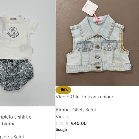
-50%
Vicolo Gilet in jeans chiaro
Bimba
,
Gilet
,
Saldi
Vicolo
leto t-shirt e
€
45.00
o bimba
€
90.00
Scegli
leto
,
Saldi