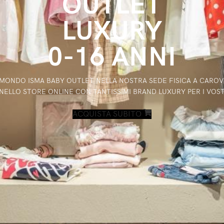
OUTLET
LUXURY
0-16 ANNI
L MONDO ISMA BABY OUTLET NELLA NOSTRA SEDE FISICA A CAROVI
 NELLO STORE ONLINE CON TANTISSIMI BRAND LUXURY PER I VOST
ACQUISTA SUBITO