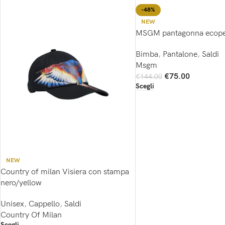
-48%
NEW
MSGM pantagonna ecopel
Bimba
,
Pantalone
,
Saldi
Msgm
€
75.00
€
144.00
Scegli
NEW
Country of milan Visiera con stampa
nero/yellow
Unisex
,
Cappello
,
Saldi
Country Of Milan
Scegli