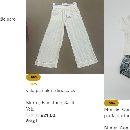
le nero
-50%
NEW
yclu pantalone lino baby
Bimba
,
Pantalone
,
Saldi
-48%
Yclu
Moncler Comp
€
21.00
€
42.00
pantaloncin
Scegli
Bimba
,
Comp