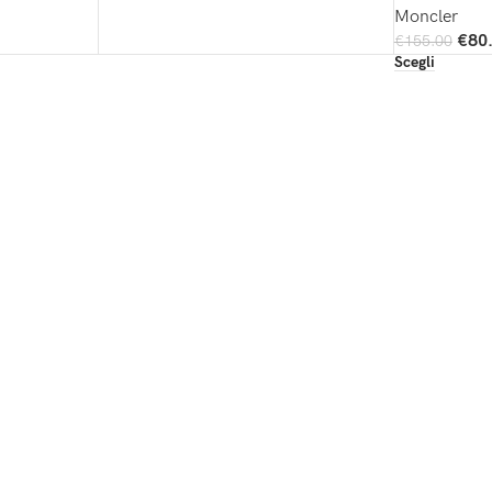
Moncler
€
80
€
155.00
Scegli