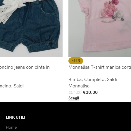
-44%
ncino jeans con cinta in
Monnalisa T-shirt manica cort
Bimba
,
Completo
,
Saldi
oncino
,
Saldi
Monnalisa
€
30.00
€
54.00
Scegli
LINK UTILI
Home