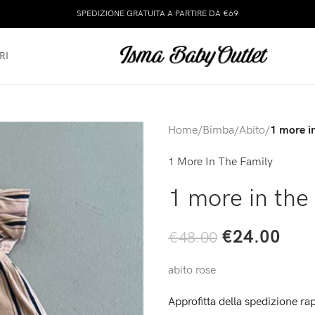
SPEDIZIONE GRATUITA A PARTIRE DA €69
RI
Home
/
Bimba
/
Abito
/
1 more in
1 More In The Family
1 more in the 
€
24.00
€
48.00
abito rose
Approfitta della spedizione rap