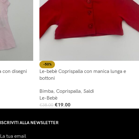
-50%
a con disegni
Le-bebè Coprispalla con manica lunga e
bottoni
Bimba
,
Coprispalla
,
Saldi
Le-Bebè
€
19.00
€
38.00
Scegli
ISCRIVITI ALLA NEWSLETTER
La tua email