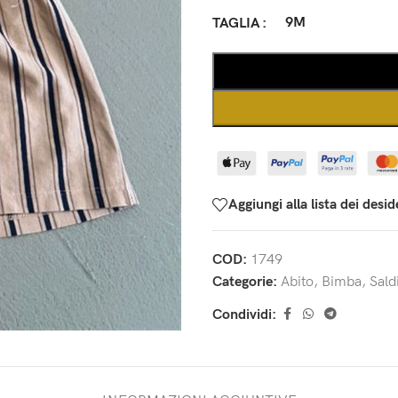
9M
TAGLIA
Aggiungi alla lista dei desid
COD:
1749
Categorie:
Abito
,
Bimba
,
Sald
Condividi: