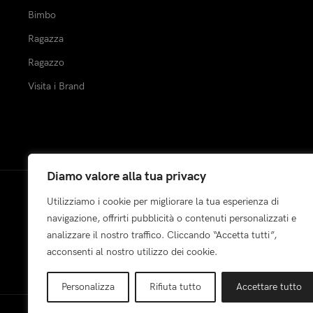
Bimbo
Ragazza
Ragazzo
Visita i Brand
Diamo valore alla tua privacy
Utilizziamo i cookie per migliorare la tua esperienza di
Pagamenti:
navigazione, offrirti pubblicità o contenuti personalizzati e
analizzare il nostro traffico. Cliccando “Accetta tutti”,
acconsenti al nostro utilizzo dei cookie.
Personalizza
Rifiuta tutto
Accettare tutto