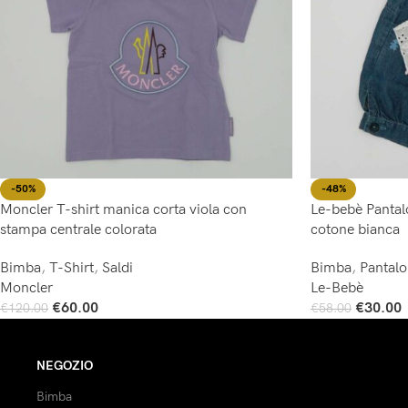
-50%
-48%
Moncler T-shirt manica corta viola con
Le-bebè Pantalo
stampa centrale colorata
cotone bianca
Bimba
,
T-Shirt
,
Saldi
Bimba
,
Pantal
Moncler
Le-Bebè
€
60.00
€
30.00
€
120.00
€
58.00
Scegli
Scegli
NEGOZIO
Bimba