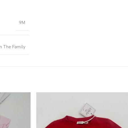
9M
n The Family