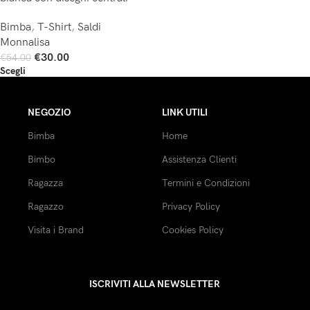
Bimba
,
T-Shirt
,
Saldi
Monnalisa
€
30.00
€
54.00
Scegli
NEGOZIO
LINK UTILI
Bimba
Home
Bimbo
Assistenza Clienti
Ragazza
Termini e Condizioni
Ragazzo
Privacy Policy
Visita i Brand
Cookies Policy
ISCRIVITI ALLA NEWSLETTER