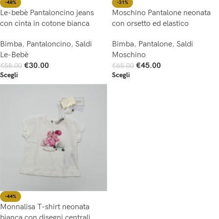
-48%
-31%
Le-bebè Pantaloncino jeans
Moschino Pantalone neonata
con cinta in cotone bianca
con orsetto ed elastico
Bimba
,
Pantaloncino
,
Saldi
Bimba
,
Pantalone
,
Saldi
Le-Bebè
Moschino
€
30.00
€
45.00
€
58.00
€
65.00
Scegli
Scegli
-44%
Monnalisa T-shirt neonata
bianca con disegni centrali