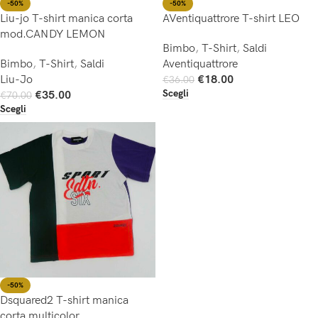
-50%
-50%
Liu-jo T-shirt manica corta
AVentiquattrore T-shirt LEO
mod.CANDY LEMON
Bimbo
,
T-Shirt
,
Saldi
Bimbo
,
T-Shirt
,
Saldi
Aventiquattrore
Liu-Jo
€
18.00
€
36.00
Scegli
€
35.00
€
70.00
Scegli
-50%
Dsquared2 T-shirt manica
corta multicolor