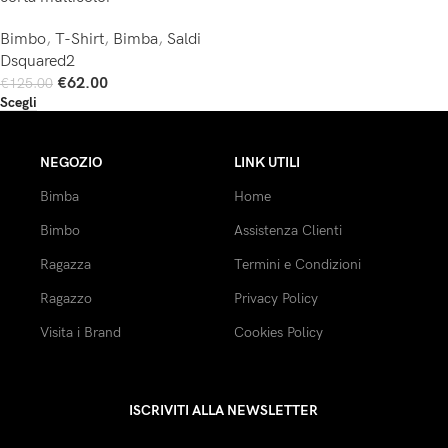
Bimbo
,
T-Shirt
,
Bimba
,
Saldi
Dsquared2
€
62.00
€
125.00
Scegli
NEGOZIO
LINK UTILI
Bimba
Home
Bimbo
Assistenza Clienti
Ragazza
Termini e Condizioni
Ragazzo
Privacy Policy
Visita i Brand
Cookies Policy
ISCRIVITI ALLA NEWSLETTER