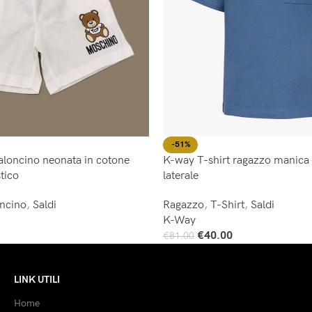
-51%
loncino neonata in cotone
K-way T-shirt ragazzo manica 
tico
laterale
oncino
,
Saldi
Ragazzo
,
T-Shirt
,
Saldi
K-Way
€
40.00
€
81.00
Scegli
LINK UTILI
Home