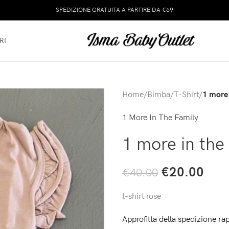
SPEDIZIONE GRATUITA A PARTIRE DA €69
RI
Home
/
Bimba
/
T-Shirt
/
1 more 
1 More In The Family
1 more in the 
€
20.00
€
40.00
t-shirt rose
Approfitta della spedizione rap