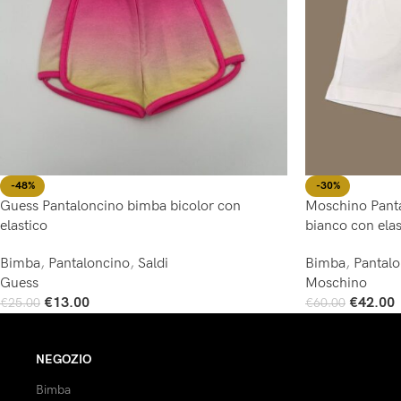
-48%
-30%
Guess Pantaloncino bimba bicolor con
Moschino Panta
elastico
bianco con elas
Bimba
,
Pantaloncino
,
Saldi
Bimba
,
Pantal
Guess
Moschino
€
13.00
€
42.00
€
25.00
€
60.00
Scegli
Scegli
NEGOZIO
Bimba