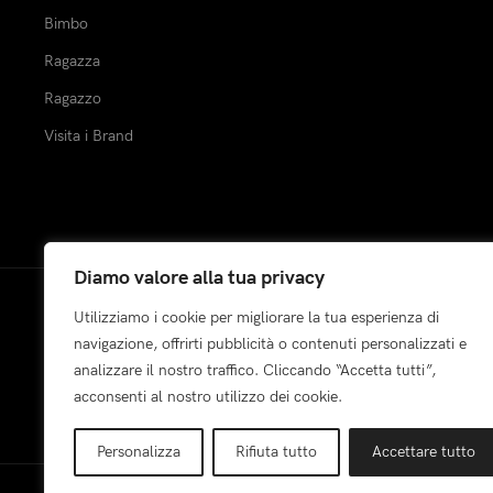
Bimbo
Ragazza
Ragazzo
Visita i Brand
Diamo valore alla tua privacy
Utilizziamo i cookie per migliorare la tua esperienza di
Pagamenti:
navigazione, offrirti pubblicità o contenuti personalizzati e
analizzare il nostro traffico. Cliccando “Accetta tutti”,
acconsenti al nostro utilizzo dei cookie.
Personalizza
Rifiuta tutto
Accettare tutto