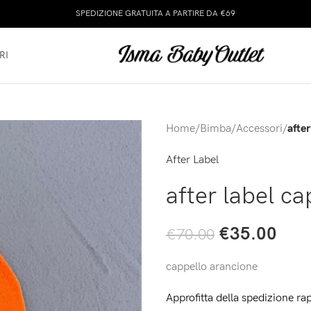
SPEDIZIONE GRATUITA A PARTIRE DA €69
RI
Home
/
Bimba
/
Accessori
/
afte
After Label
after label c
€
35.00
€
70.00
cappello arancione
Approfitta della spedizione rap