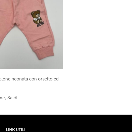
lone neonata con orsetto ed
one
,
Saldi
LINK UTILI