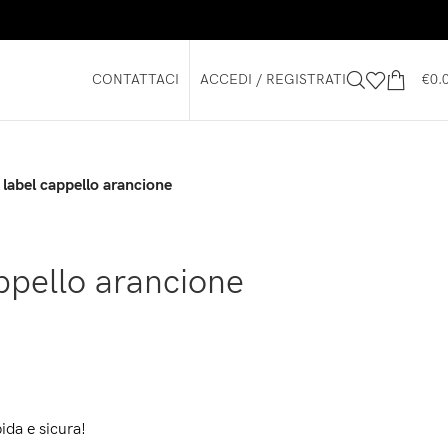
CONTATTACI
ACCEDI / REGISTRATI
€
0.
r label cappello arancione
appello arancione
ida e sicura!