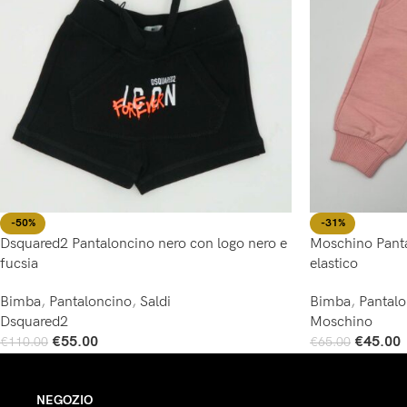
-50%
-31%
Dsquared2 Pantaloncino nero con logo nero e
Moschino Panta
fucsia
elastico
Bimba
,
Pantaloncino
,
Saldi
Bimba
,
Pantal
Dsquared2
Moschino
€
55.00
€
45.00
€
110.00
€
65.00
Scegli
Scegli
NEGOZIO