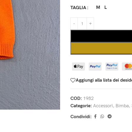
M
L
TAGLIA
Aggiungi alla lista dei desid
COD:
1982
Categorie:
Accessori
,
Bimba
,
Condividi: