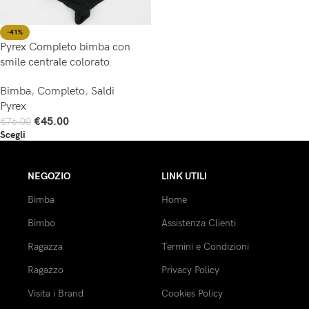
-41%
Pyrex Completo bimba con
smile centrale colorato
Bimba
,
Completo
,
Saldi
Pyrex
€
45.00
€
76.00
Scegli
NEGOZIO
LINK UTILI
Bimba
Home
Bimbo
Assistenza Clienti
Ragazza
Termini e Condizioni
Ragazzo
Privacy Policy
Visita i Brand
Cookies Policy