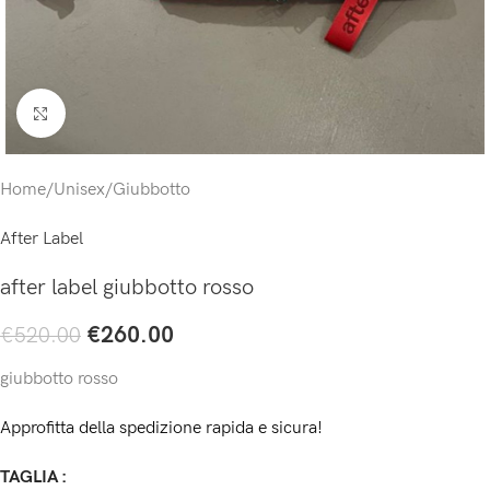
Click to enlarge
Home
/
Unisex
/
Giubbotto
After Label
after label giubbotto rosso
€
260.00
€
520.00
giubbotto rosso
Approfitta della spedizione rapida e sicura!
TAGLIA