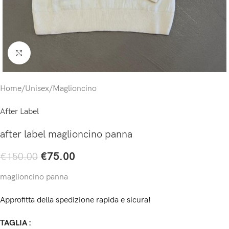
Click to enlarge
Home
/
Unisex
/
Maglioncino
After Label
after label maglioncino panna
€
75.00
€
150.00
maglioncino panna
Approfitta della spedizione rapida e sicura!
TAGLIA