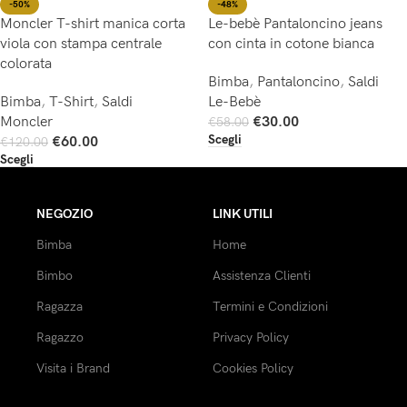
-50%
-48%
Moncler T-shirt manica corta
Le-bebè Pantaloncino jeans
viola con stampa centrale
con cinta in cotone bianca
colorata
Bimba
,
Pantaloncino
,
Saldi
Bimba
,
T-Shirt
,
Saldi
Le-Bebè
Moncler
€
30.00
€
58.00
Scegli
€
60.00
€
120.00
Scegli
NEGOZIO
LINK UTILI
Bimba
Home
Bimbo
Assistenza Clienti
Ragazza
Termini e Condizioni
Ragazzo
Privacy Policy
Visita i Brand
Cookies Policy