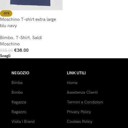
-31%
Moschino T-shirt extra large
blu navy
Bimbo
,
T-Shirt
,
Saldi
Moschino
€
38.00
€
55.00
Scegli
NEGOZIO
LINK UTILI
Bimba
Home
Bimbo
Assistenza Clienti
Ragazza
Termini e Condizioni
Ragazzo
Privacy Policy
Visita i Brand
Cookies Policy