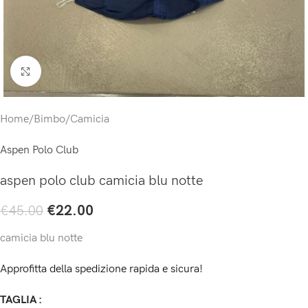
Click to enlarge
Home
/
Bimbo
/
Camicia
Aspen Polo Club
aspen polo club camicia blu notte
€
22.00
€
45.00
camicia blu notte
Approfitta della spedizione rapida e sicura!
TAGLIA