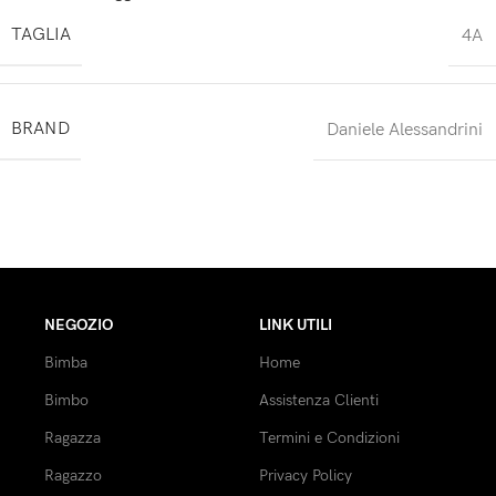
TAGLIA
4A
BRAND
Daniele Alessandrini
NEGOZIO
LINK UTILI
Bimba
Home
Bimbo
Assistenza Clienti
Ragazza
Termini e Condizioni
Ragazzo
Privacy Policy