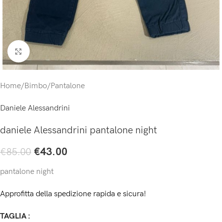
Click to enlarge
Home
/
Bimbo
/
Pantalone
Daniele Alessandrini
daniele Alessandrini pantalone night
€
43.00
€
85.00
pantalone night
Approfitta della spedizione rapida e sicura!
TAGLIA