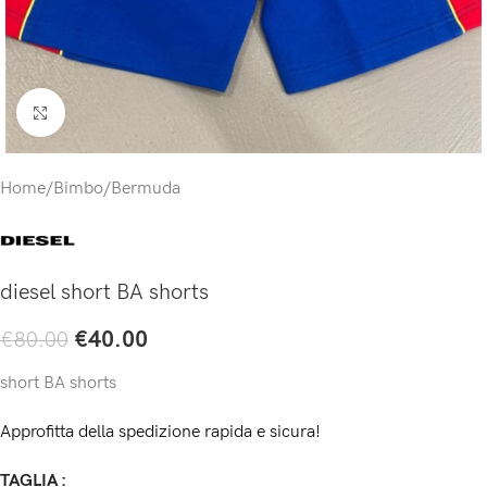
Click to enlarge
Home
/
Bimbo
/
Bermuda
diesel short BA shorts
€
40.00
€
80.00
short BA shorts
Approfitta della spedizione rapida e sicura!
TAGLIA