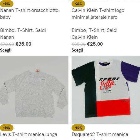
-50%
-29%
Nanan T-shirt orsacchiotto
Calvin Klein T-shirt logo
baby
minimal laterale nero
Bimbo
,
T-Shirt
,
Saldi
Bimbo
,
T-Shirt
,
Saldi
Nanan
Calvin Klein
€
35.00
€
25.00
€
70.00
€
35.00
Scegli
Scegli
-50%
-50%
Levis T-shirt manica lunga
Dsquared2 T-shirt manica