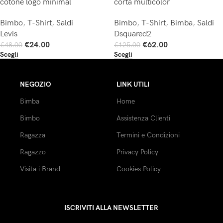
cotone logo minimal
corta multicolor
Bimbo
,
T-Shirt
,
Saldi
Bimbo
,
T-Shirt
,
Bimba
,
Saldi
Levis
Dsquared2
€
24.00
€
62.00
€
48.00
€
125.00
Scegli
Scegli
NEGOZIO
LINK UTILI
Bimba
Home
Bimbo
Assistenza Clienti
Ragazza
Termini e Condizioni
Ragazzo
Privacy Policy
Visita i Brand
Cookies Policy
ISCRIVITI ALLA NEWSLETTER