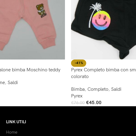
-41%
alone bimba Moschino teddy
Pyrex Completo bimba con smi
colorato
one
,
Saldi
Bimba
,
Completo
,
Saldi
Pyrex
€
45.00
€
76.00
Scegli
LINK UTILI
Home