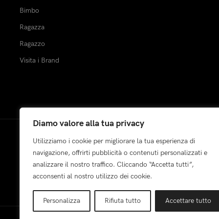
Bimbo
Ragazza
Ragazzo
Visita i Brand
Diamo valore alla tua privacy
Utilizziamo i cookie per migliorare la tua esperienza di
Pagamenti:
navigazione, offrirti pubblicità o contenuti personalizzati e
analizzare il nostro traffico. Cliccando “Accetta tutti”,
acconsenti al nostro utilizzo dei cookie.
Personalizza
Rifiuta tutto
Accettare tutto