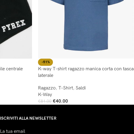
-51%
le centrale
K-way T-shirt ragazzo manica corta con tasca
laterale
Ragazzo
,
T-Shirt
,
Saldi
K-Way
€
40.00
€
81.00
Scegli
ISCRIVITI ALLA NEWSLETTER
La tua email