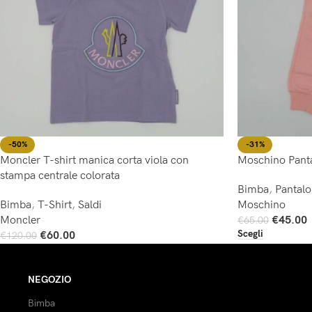
-50%
-31%
Moncler T-shirt manica corta viola con
Moschino Pant
stampa centrale colorata
Bimba
,
Pantal
Bimba
,
T-Shirt
,
Saldi
Moschino
Moncler
€
45.00
€
65.00
Scegli
€
60.00
€
120.00
Scegli
NEGOZIO
Bimba