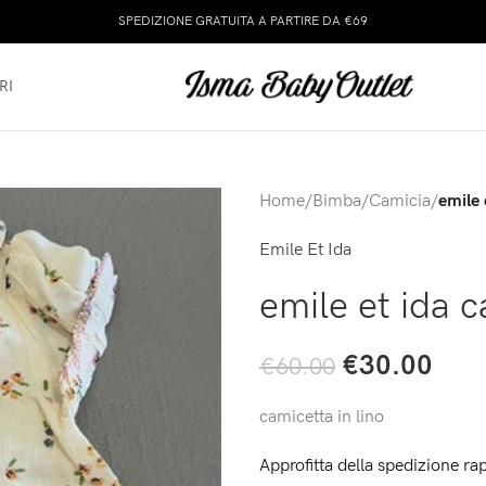
SPEDIZIONE GRATUITA A PARTIRE DA €69
RI
Home
/
Bimba
/
Camicia
/
emile 
Emile Et Ida
emile et ida c
€
30.00
€
60.00
camicetta in lino
Approfitta della spedizione rap