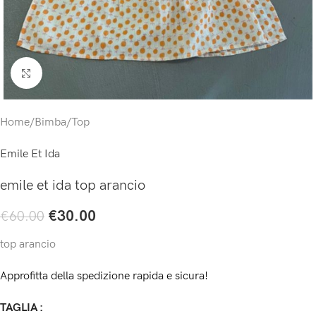
Click to enlarge
Home
/
Bimba
/
Top
Emile Et Ida
emile et ida top arancio
€
30.00
€
60.00
top arancio
Approfitta della spedizione rapida e sicura!
TAGLIA