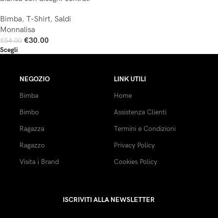
Bimba
,
T-Shirt
,
Saldi
Monnalisa
€
30.00
€
54.00
Scegli
NEGOZIO
LINK UTILI
Bimba
Home
Bimbo
Assistenza Clienti
Ragazza
Termini e Condizioni
Ragazzo
Privacy Policy
Visita i Brand
Cookies Policy
ISCRIVITI ALLA NEWSLETTER