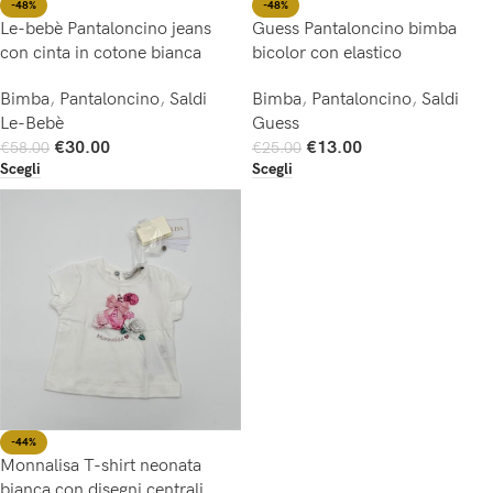
-48%
-48%
Le-bebè Pantaloncino jeans
Guess Pantaloncino bimba
con cinta in cotone bianca
bicolor con elastico
Bimba
,
Pantaloncino
,
Saldi
Bimba
,
Pantaloncino
,
Saldi
Le-Bebè
Guess
€
30.00
€
13.00
€
58.00
€
25.00
Scegli
Scegli
-44%
Monnalisa T-shirt neonata
bianca con disegni centrali