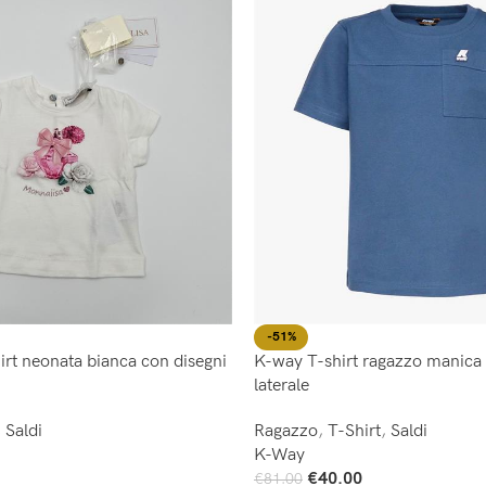
-51%
irt neonata bianca con disegni
K-way T-shirt ragazzo manica 
laterale
,
Saldi
Ragazzo
,
T-Shirt
,
Saldi
K-Way
€
40.00
€
81.00