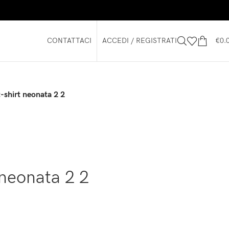
CONTATTACI
ACCEDI / REGISTRATI
€
0.
t-shirt neonata 2 2
 neonata 2 2