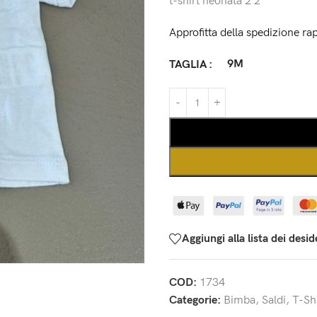
t-shirt neonata 2 2
Approfitta della spedizione rap
9M
TAGLIA
Aggiungi alla lista dei desid
COD:
1734
Categorie:
Bimba
,
Saldi
,
T-Shi