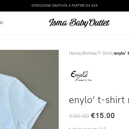
SPEDIZIONE GRATUITA A PARTIRE DA €69
RI
Home
/
Bimba
/
T-Shirt
/
enylo’ 
enylo’ t-shirt
€
15.00
€
30.00