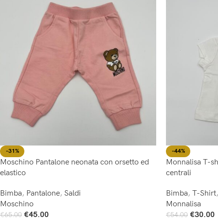
-44%
-31%
Monnalisa T-sh
Moschino Pantalone neonata con orsetto ed
centrali
elastico
Bimba
,
T-Shirt
Bimba
,
Pantalone
,
Saldi
Monnalisa
Moschino
€
30.00
€
45.00
€
54.00
€
65.00