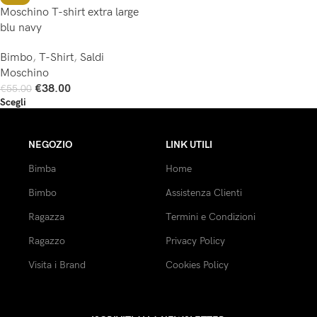
Moschino T-shirt extra large
blu navy
Bimbo
,
T-Shirt
,
Saldi
Moschino
€
38.00
€
55.00
Scegli
NEGOZIO
LINK UTILI
Bimba
Home
Bimbo
Assistenza Clienti
Ragazza
Termini e Condizioni
Ragazzo
Privacy Policy
Visita i Brand
Cookies Policy