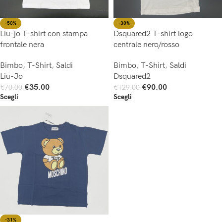
-50%
-30%
Liu-jo T-shirt con stampa
Dsquared2 T-shirt logo
frontale nera
centrale nero/rosso
Bimbo
,
T-Shirt
,
Saldi
Bimbo
,
T-Shirt
,
Saldi
Liu-Jo
Dsquared2
€
35.00
€
90.00
€
70.00
€
129.00
Scegli
Scegli
-31%