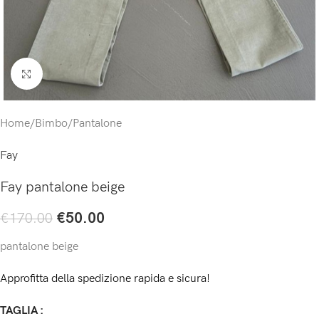
Click to enlarge
Home
/
Bimbo
/
Pantalone
Fay
Fay pantalone beige
€
50.00
€
170.00
pantalone beige
Approfitta della spedizione rapida e sicura!
TAGLIA