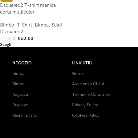
Dsquared2 T-shirt manica
corta multicolor
Bimbo
,
T-Shirt
,
Bimba
,
Saldi
Dsquared2
€
62.00
€
125.00
Scegli
NEGOZIO
LINK UTILI
Bimba
Home
Bimbo
Assistenza Clienti
Ragazza
Termini e Condizioni
Ragazzo
Privacy Policy
Visita i Brand
Cookies Policy