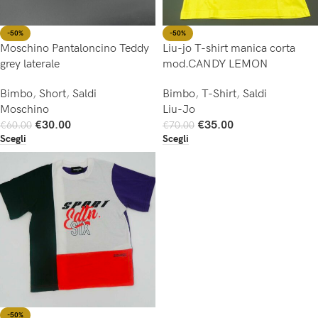
-50%
-50%
Moschino Pantaloncino Teddy
Liu-jo T-shirt manica corta
grey laterale
mod.CANDY LEMON
Bimbo
,
Short
,
Saldi
Bimbo
,
T-Shirt
,
Saldi
Moschino
Liu-Jo
€
30.00
€
35.00
€
60.00
€
70.00
Scegli
Scegli
-50%