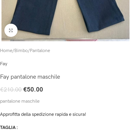
Click to enlarge
Home
/
Bimbo
/
Pantalone
Fay
Fay pantalone maschile
€
50.00
€
210.00
pantalone maschile
Approfitta della spedizione rapida e sicura!
TAGLIA