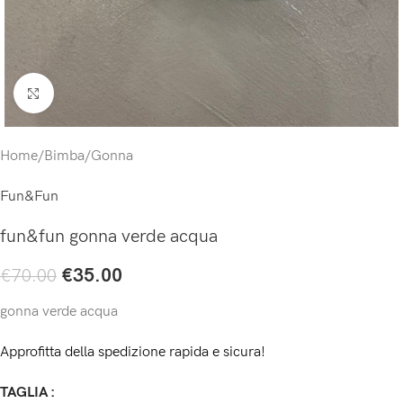
Click to enlarge
Home
/
Bimba
/
Gonna
Fun&Fun
fun&fun gonna verde acqua
€
35.00
€
70.00
gonna verde acqua
Approfitta della spedizione rapida e sicura!
TAGLIA