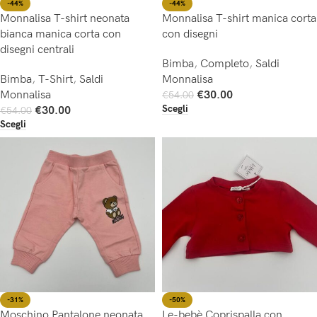
-44%
-44%
Monnalisa T-shirt neonata
Monnalisa T-shirt manica corta
bianca manica corta con
con disegni
disegni centrali
Bimba
,
Completo
,
Saldi
Bimba
,
T-Shirt
,
Saldi
Monnalisa
Monnalisa
€
30.00
€
54.00
Scegli
€
30.00
€
54.00
Scegli
-31%
-50%
Moschino Pantalone neonata
Le-bebè Coprispalla con