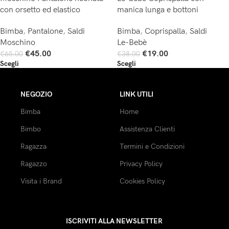
con orsetto ed elastico
manica lunga e bottoni
Bimba
,
Pantalone
,
Saldi
Bimba
,
Coprispalla
,
Saldi
Moschino
Le-Bebè
€
45.00
€
19.00
€
65.00
€
38.00
Scegli
Scegli
NEGOZIO
LINK UTILI
Bimba
Home
Bimbo
Assistenza Clienti
Ragazza
Termini e Condizioni
Ragazzo
Privacy Policy
Visita i Brand
Cookies Policy
ISCRIVITI ALLA NEWSLETTER