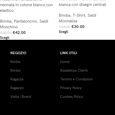
bianca con disegni centrali
neonata in cotone bianco con
elastico
Bimba
,
T-Shirt
,
Saldi
Monnalisa
Bimba
,
Pantaloncino
,
Saldi
€
30.00
Moschino
€
54.00
Scegli
€
42.00
€
60.00
Scegli
NEGOZIO
LINK UTILI
Bimba
Home
Bimbo
Assistenza Clienti
Ragazza
Termini e Condizioni
Ragazzo
Privacy Policy
Visita i Brand
Cookies Policy