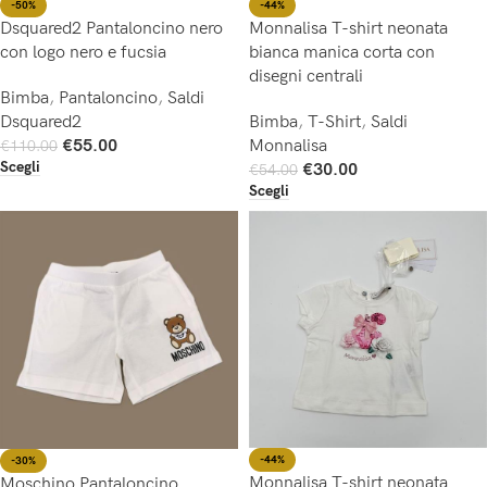
-44%
-50%
Monnalisa T-shirt neonata
Dsquared2 Pantaloncino nero
bianca manica corta con
con logo nero e fucsia
disegni centrali
Bimba
,
Pantaloncino
,
Saldi
Bimba
,
T-Shirt
,
Saldi
Dsquared2
Monnalisa
€
55.00
€
110.00
Scegli
€
30.00
€
54.00
Scegli
-44%
-30%
Monnalisa T-shirt neonata
Moschino Pantaloncino