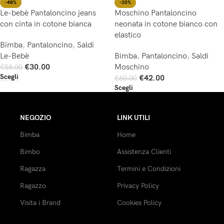
-48%
-30%
Le-bebè Pantaloncino jeans
Moschino Pantaloncino
con cinta in cotone bianca
neonata in cotone bianco con
elastico
Bimba
,
Pantaloncino
,
Saldi
Le-Bebè
Bimba
,
Pantaloncino
,
Saldi
€
30.00
Moschino
€
58.00
Scegli
€
42.00
€
60.00
Scegli
NEGOZIO
LINK UTILI
Bimba
Home
Bimbo
Assistenza Clienti
Ragazza
Termini e Condizioni
Ragazzo
Privacy Policy
Visita i Brand
Cookies Policy