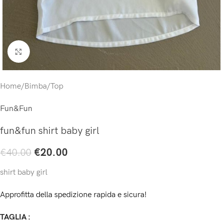
Click to enlarge
Home
/
Bimba
/
Top
Fun&Fun
fun&fun shirt baby girl
€
20.00
€
40.00
shirt baby girl
Approfitta della spedizione rapida e sicura!
TAGLIA