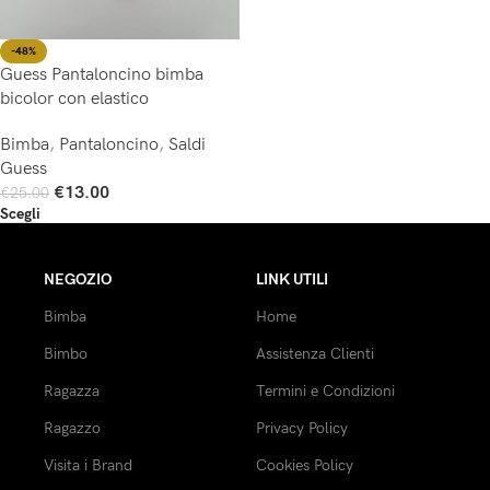
-48%
Guess Pantaloncino bimba
bicolor con elastico
Bimba
,
Pantaloncino
,
Saldi
Guess
€
13.00
€
25.00
Scegli
NEGOZIO
LINK UTILI
Bimba
Home
Bimbo
Assistenza Clienti
Ragazza
Termini e Condizioni
Ragazzo
Privacy Policy
Visita i Brand
Cookies Policy