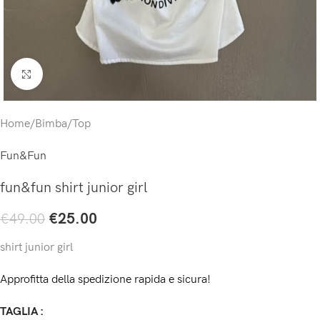
Click to enlarge
Home
/
Bimba
/
Top
Fun&Fun
fun&fun shirt junior girl
€
25.00
€
49.00
shirt junior girl
Approfitta della spedizione rapida e sicura!
TAGLIA