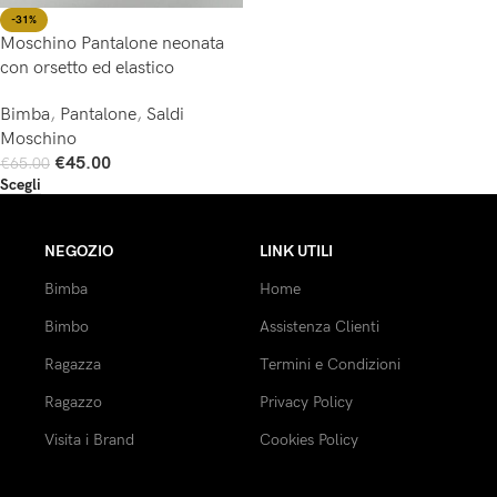
-31%
Moschino Pantalone neonata
con orsetto ed elastico
Bimba
,
Pantalone
,
Saldi
Moschino
€
45.00
€
65.00
Scegli
NEGOZIO
LINK UTILI
Bimba
Home
Bimbo
Assistenza Clienti
Ragazza
Termini e Condizioni
Ragazzo
Privacy Policy
Visita i Brand
Cookies Policy