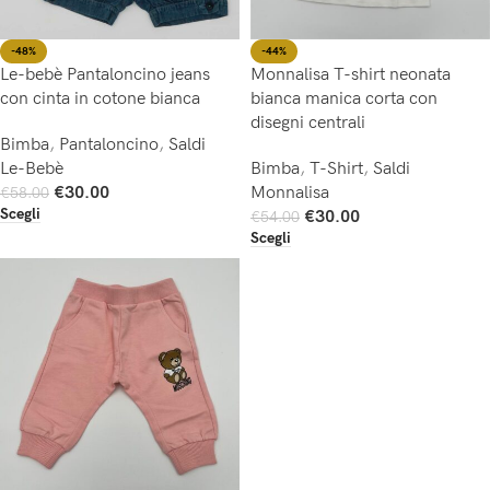
-44%
-48%
Monnalisa T-shirt neonata
Le-bebè Pantaloncino jeans
bianca manica corta con
con cinta in cotone bianca
disegni centrali
Bimba
,
Pantaloncino
,
Saldi
Bimba
,
T-Shirt
,
Saldi
Le-Bebè
Monnalisa
€
30.00
€
58.00
Scegli
€
30.00
€
54.00
Scegli