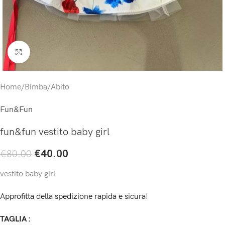
Click to enlarge
Home
/
Bimba
/
Abito
Fun&Fun
fun&fun vestito baby girl
€
40.00
€
80.00
vestito baby girl
Approfitta della spedizione rapida e sicura!
TAGLIA