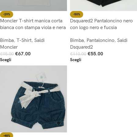
-29%
-50%
Moncler T-shirt manica corta
Dsquared2 Pantaloncino nero
bianca con stampa viola e nera
con logo nero e fucsia
Bimba
,
T-Shirt
,
Saldi
Bimba
,
Pantaloncino
,
Saldi
Moncler
Dsquared2
€
67.00
€
55.00
€
95.00
€
110.00
Scegli
Scegli
-48%