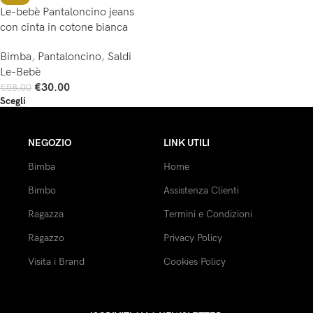
Le-bebè Pantaloncino jeans
con cinta in cotone bianca
Bimba
,
Pantaloncino
,
Saldi
Le-Bebè
€
30.00
€
58.00
Scegli
NEGOZIO
LINK UTILI
Bimba
Home
Bimbo
Assistenza Clienti
Ragazza
Termini e Condizioni
Ragazzo
Privacy Policy
Visita i Brand
Cookies Policy