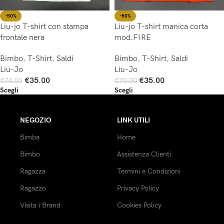
-50%
-50%
Liu-jo T-shirt con stampa
Liu-jo T-shirt manica corta
frontale nera
mod.FIRE
Bimbo
,
T-Shirt
,
Saldi
Bimbo
,
T-Shirt
,
Saldi
Liu-Jo
Liu-Jo
€
35.00
€
35.00
€
70.00
€
70.00
Scegli
Scegli
NEGOZIO
LINK UTILI
Bimba
Home
Bimbo
Assistenza Clienti
Ragazza
Termini e Condizioni
Ragazzo
Privacy Policy
Visita i Brand
Cookies Policy