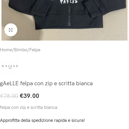
Click to enlarge
Home
/
Bimbo
/
Felpa
gAeLLE felpa con zip e scritta bianca
€
39.00
€
78.00
felpa con zip e scritta bianca
Approfitta della spedizione rapida e sicura!