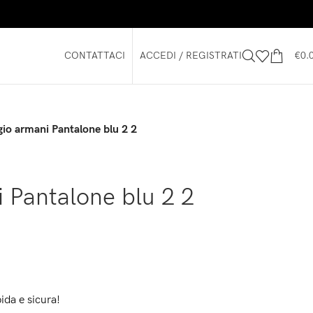
CONTATTACI
ACCEDI / REGISTRATI
€
0.
gio armani Pantalone blu 2 2
i Pantalone blu 2 2
ida e sicura!