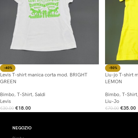
-40%
-50%
Levis T-shirt manica corta mod. BRIGHT
Liu-jo T-shirt
GREEN
LEMON
Bimbo
,
T-Shirt
,
Saldi
Bimbo
,
T-Shirt
Levis
Liu-Jo
€
18.00
€
35.00
€
30.00
€
70.00
Scegli
Scegli
NEGOZIO