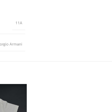
11A
orgio Armani