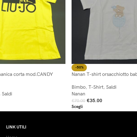
-50%
 manica corta mod.CANDY
Nanan T-shirt orsacchiotto ba
Bimbo
,
T-Shirt
,
Saldi
,
Saldi
Nanan
€
35.00
€
70.00
Scegli
LINK UTILI