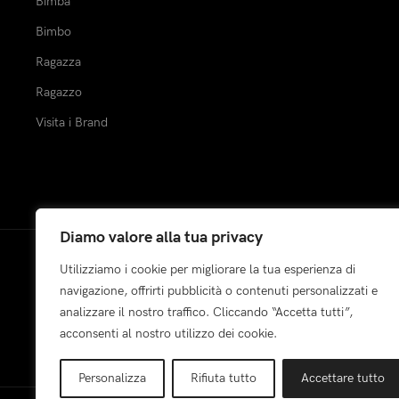
Bimba
Bimbo
Ragazza
Ragazzo
Visita i Brand
Diamo valore alla tua privacy
Utilizziamo i cookie per migliorare la tua esperienza di
Pagamenti:
navigazione, offrirti pubblicità o contenuti personalizzati e
analizzare il nostro traffico. Cliccando “Accetta tutti”,
acconsenti al nostro utilizzo dei cookie.
Personalizza
Rifiuta tutto
Accettare tutto