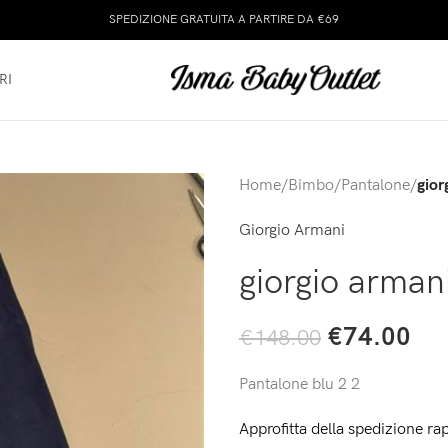
SPEDIZIONE GRATUITA A PARTIRE DA €69
RI
Home
/
Bimbo
/
Pantalone
/
gior
Giorgio Armani
giorgio arman
€
74.00
€
148.00
Pantalone blu 2 2
Approfitta della spedizione rap