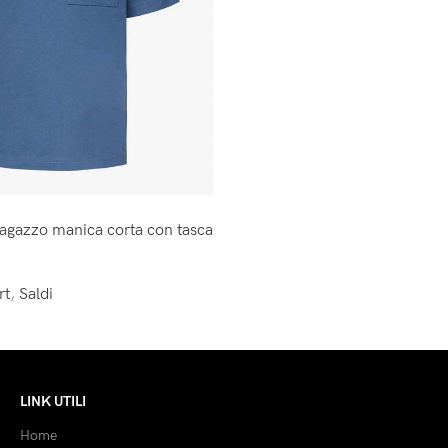
ragazzo manica corta con tasca
rt
,
Saldi
LINK UTILI
Home