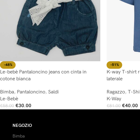
-48%
-51%
Le-bebè Pantaloncino jeans con cinta in
K-way T-shirt 
cotone bianca
laterale
Bimba
,
Pantaloncino
,
Saldi
Ragazzo
,
T-Shi
Le-Bebè
K-Way
€
30.00
€
40.00
€
58.00
€
81.00
Scegli
Scegli
NEGOZIO
Bimba