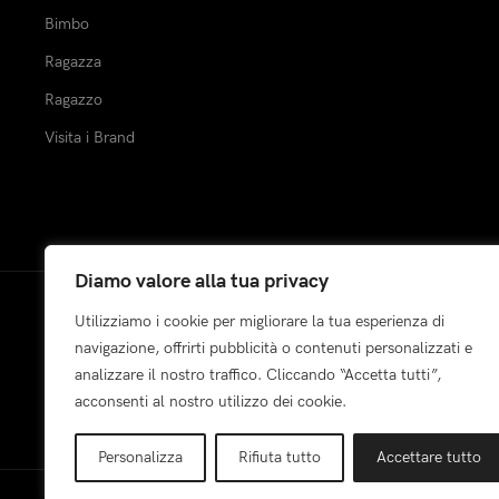
Bimbo
Ragazza
Ragazzo
Visita i Brand
Diamo valore alla tua privacy
Utilizziamo i cookie per migliorare la tua esperienza di
Pagamenti:
navigazione, offrirti pubblicità o contenuti personalizzati e
analizzare il nostro traffico. Cliccando “Accetta tutti”,
acconsenti al nostro utilizzo dei cookie.
Personalizza
Rifiuta tutto
Accettare tutto