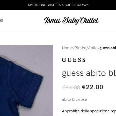
SPEDIZIONE GRATUITA A PARTIRE DA €69
RI
Home
/
Bimba
/
Abito
/
guess abi
guess abito b
€
22.00
€
44.00
abito blu/rosa
Approfitta della spedizione rap