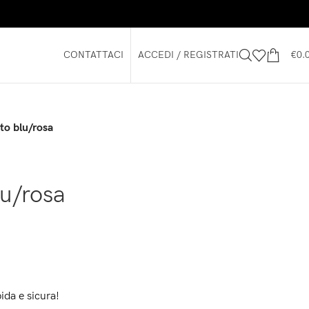
CONTATTACI
ACCEDI / REGISTRATI
€
0.
to blu/rosa
lu/rosa
ida e sicura!