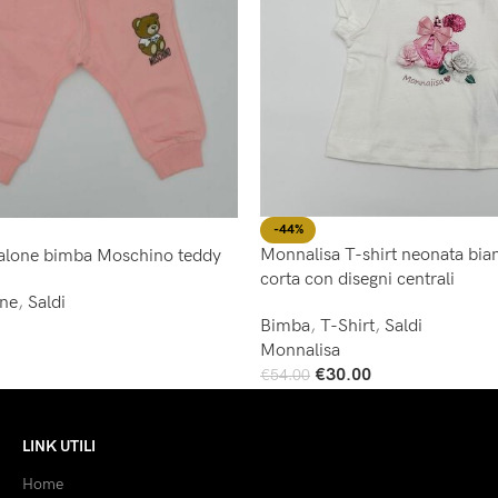
-44%
Monnalisa T-shirt neonata bi
alone bimba Moschino teddy
corta con disegni centrali
one
,
Saldi
Bimba
,
T-Shirt
,
Saldi
Monnalisa
€
30.00
€
54.00
Scegli
LINK UTILI
Home