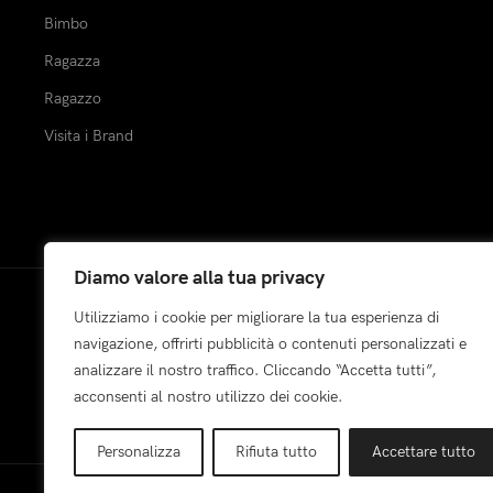
Bimbo
Ragazza
Ragazzo
Visita i Brand
Diamo valore alla tua privacy
Utilizziamo i cookie per migliorare la tua esperienza di
Pagamenti:
navigazione, offrirti pubblicità o contenuti personalizzati e
analizzare il nostro traffico. Cliccando “Accetta tutti”,
acconsenti al nostro utilizzo dei cookie.
Personalizza
Rifiuta tutto
Accettare tutto