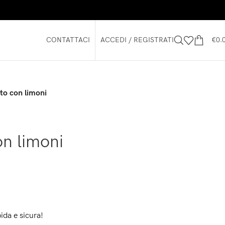
CONTATTACI
ACCEDI / REGISTRATI
€
0.
ito con limoni
on limoni
ida e sicura!