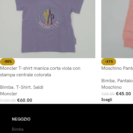
-50%
-31%
Moncler T-shirt manica corta viola con
Moschino Pant
stampa centrale colorata
Bimba
,
Pantal
Bimba
,
T-Shirt
,
Saldi
Moschino
Moncler
€
45.00
€
65.00
Scegli
€
60.00
€
120.00
Scegli
NEGOZIO
Bimba