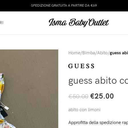
SPEDIZIONE GRATUITA A PARTIRE DA €69
RI
Home
/
Bimba
/
Abito
/
guess ab
guess abito c
€
25.00
€
50.00
abito con limoni
Approfitta della spedizione rap