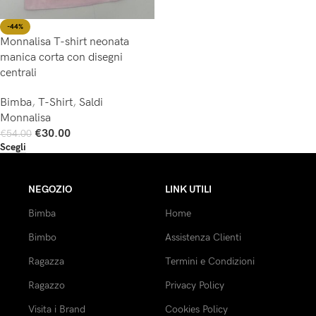
-44%
Monnalisa T-shirt neonata
manica corta con disegni
centrali
Bimba
,
T-Shirt
,
Saldi
Monnalisa
€
30.00
€
54.00
Scegli
NEGOZIO
LINK UTILI
Bimba
Home
Bimbo
Assistenza Clienti
Ragazza
Termini e Condizioni
Ragazzo
Privacy Policy
Visita i Brand
Cookies Policy