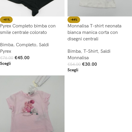
-44%
-41%
Monnalisa T-shirt neonata
Pyrex Completo bimba con
bianca manica corta con
smile centrale colorato
disegni centrali
Bimba
,
Completo
,
Saldi
Bimba
,
T-Shirt
,
Saldi
Pyrex
Monnalisa
€
45.00
€
76.00
Scegli
€
30.00
€
54.00
Scegli