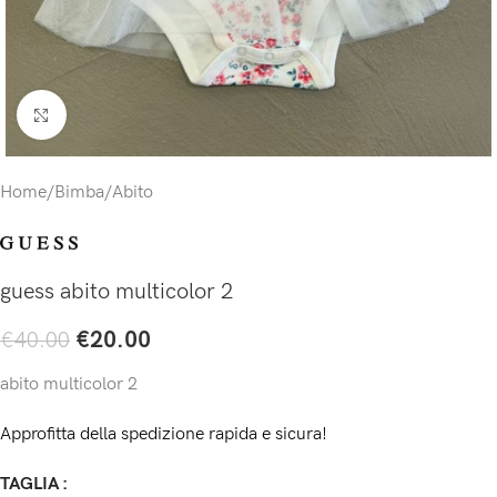
Click to enlarge
Home
/
Bimba
/
Abito
guess abito multicolor 2
€
20.00
€
40.00
abito multicolor 2
Approfitta della spedizione rapida e sicura!
TAGLIA