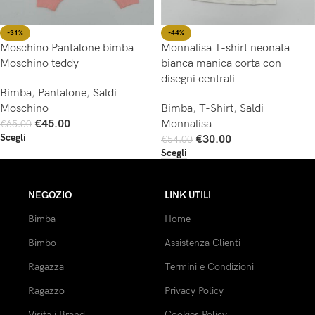
-44%
-31%
Monnalisa T-shirt neonata
Moschino Pantalone bimba
bianca manica corta con
Moschino teddy
disegni centrali
Bimba
,
Pantalone
,
Saldi
Bimba
,
T-Shirt
,
Saldi
Moschino
Monnalisa
€
45.00
€
65.00
Scegli
€
30.00
€
54.00
Scegli
NEGOZIO
LINK UTILI
Bimba
Home
Bimbo
Assistenza Clienti
Ragazza
Termini e Condizioni
Ragazzo
Privacy Policy
Visita i Brand
Cookies Policy