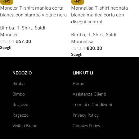
-44%
-29%
Monnalisa T-shirt neonata
Moncler T-shirt manica corta
bianca manica corta con
bianca con stampa viola e nera
disegni centrali
Bimba
,
T-Shirt
,
Saldi
Bimba
,
T-Shirt
,
Saldi
Moncler
Monnalisa
€
67.00
€
95.00
Scegli
€
30.00
€
54.00
Scegli
NEGOZIO
LINK UTILI
Bimba
Home
Bimbo
Assistenza Clienti
Ragazza
Termini e Condizioni
Ragazzo
Privacy Policy
Visita i Brand
Cookies Policy