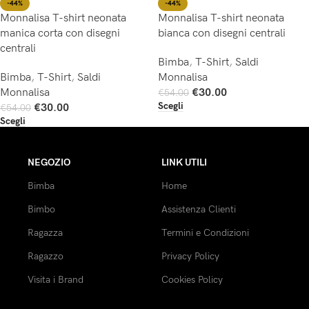
-44%
-44%
Monnalisa T-shirt neonata
Monnalisa T-shirt neonata
bianca con disegni centrali
manica corta con disegni
centrali
Bimba
,
T-Shirt
,
Saldi
Monnalisa
Bimba
,
T-Shirt
,
Saldi
€
30.00
Monnalisa
€
54.00
Scegli
€
30.00
€
54.00
Scegli
NEGOZIO
LINK UTILI
Bimba
Home
Bimbo
Assistenza Clienti
Ragazza
Termini e Condizioni
Ragazzo
Privacy Policy
Visita i Brand
Cookies Policy