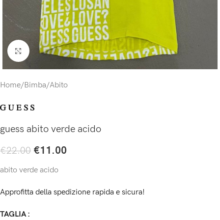
Click to enlarge
Home
/
Bimba
/
Abito
guess abito verde acido
€
11.00
€
22.00
abito verde acido
Approfitta della spedizione rapida e sicura!
TAGLIA