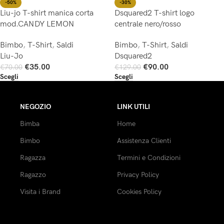
-50%
-30%
Liu-jo T-shirt manica corta
Dsquared2 T-shirt logo
mod.CANDY LEMON
centrale nero/rosso
Bimbo
,
T-Shirt
,
Saldi
Bimbo
,
T-Shirt
,
Saldi
Liu-Jo
Dsquared2
€
35.00
€
90.00
€
70.00
€
129.00
Scegli
Scegli
NEGOZIO
LINK UTILI
Bimba
Home
Bimbo
Assistenza Clienti
Ragazza
Termini e Condizioni
Ragazzo
Privacy Policy
Visita i Brand
Cookies Policy