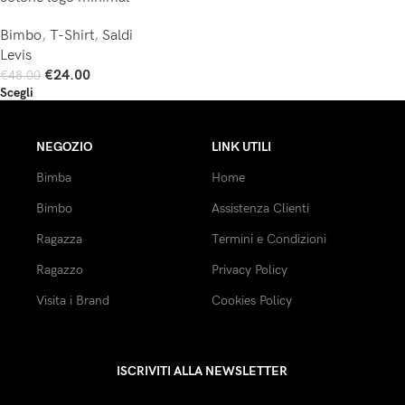
Bimbo
,
T-Shirt
,
Saldi
Levis
€
24.00
€
48.00
Scegli
NEGOZIO
LINK UTILI
Bimba
Home
Bimbo
Assistenza Clienti
Ragazza
Termini e Condizioni
Ragazzo
Privacy Policy
Visita i Brand
Cookies Policy
ISCRIVITI ALLA NEWSLETTER