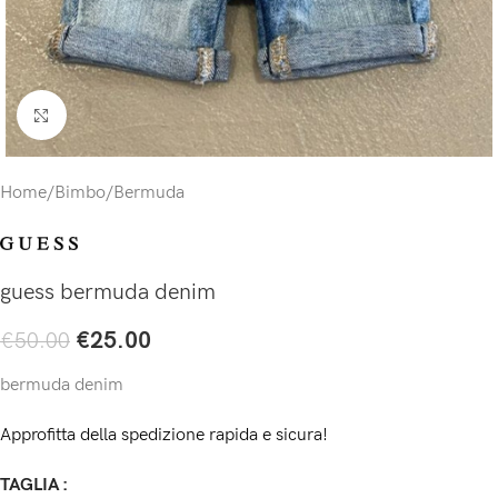
Click to enlarge
Home
/
Bimbo
/
Bermuda
guess bermuda denim
€
25.00
€
50.00
bermuda denim
Approfitta della spedizione rapida e sicura!
TAGLIA