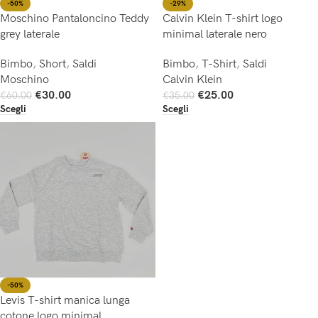
-50%
-29%
Moschino Pantaloncino Teddy
Calvin Klein T-shirt logo
grey laterale
minimal laterale nero
Bimbo
,
Short
,
Saldi
Bimbo
,
T-Shirt
,
Saldi
Moschino
Calvin Klein
€
30.00
€
25.00
€
60.00
€
35.00
Scegli
Scegli
-50%
Levis T-shirt manica lunga
cotone logo minimal