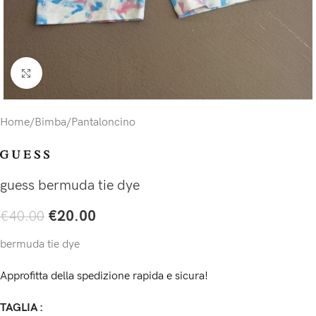
Click to enlarge
Home
/
Bimba
/
Pantaloncino
guess bermuda tie dye
€
20.00
€
40.00
bermuda tie dye
Approfitta della spedizione rapida e sicura!
TAGLIA