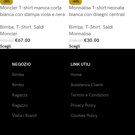
-44%
-29%
Monnalisa T-shirt neonata
Moncler T-shirt manica corta
bianca con disegni centrali
bianca con stampa viola e nera
Bimba
,
T-Shirt
,
Saldi
Bimba
,
T-Shirt
,
Saldi
Monnalisa
Moncler
€
30.00
€
67.00
€
54.00
€
95.00
Scegli
Scegli
NEGOZIO
LINK UTILI
Bimba
Home
Bimbo
Assistenza Clienti
Ragazza
Termini e Condizioni
Ragazzo
Privacy Policy
Visita i Brand
Cookies Policy