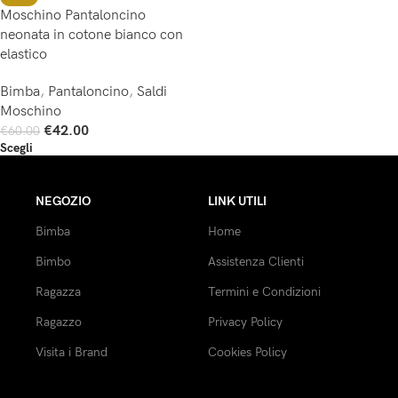
Moschino Pantaloncino
neonata in cotone bianco con
elastico
Bimba
,
Pantaloncino
,
Saldi
Moschino
€
42.00
€
60.00
Scegli
NEGOZIO
LINK UTILI
Bimba
Home
Bimbo
Assistenza Clienti
Ragazza
Termini e Condizioni
Ragazzo
Privacy Policy
Visita i Brand
Cookies Policy