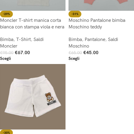
-29%
-31%
Moncler T-shirt manica corta
Moschino Pantalone bimba
bianca con stampa viola e nera
Moschino teddy
Bimba
,
T-Shirt
,
Saldi
Bimba
,
Pantalone
,
Saldi
Moncler
Moschino
€
67.00
€
45.00
€
95.00
€
65.00
Scegli
Scegli
-30%