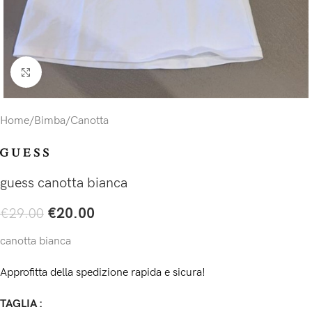
Click to enlarge
Home
/
Bimba
/
Canotta
guess canotta bianca
€
20.00
€
29.00
canotta bianca
Approfitta della spedizione rapida e sicura!
TAGLIA