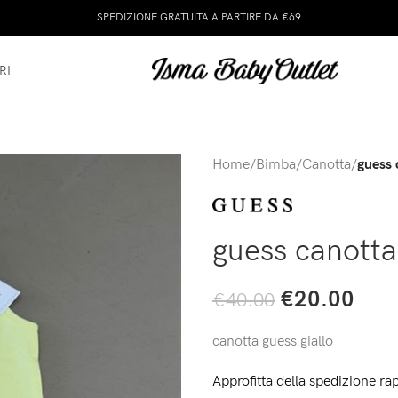
SPEDIZIONE GRATUITA A PARTIRE DA €69
RI
Home
/
Bimba
/
Canotta
/
guess 
guess canotta
€
20.00
€
40.00
canotta guess giallo
Approfitta della spedizione rap