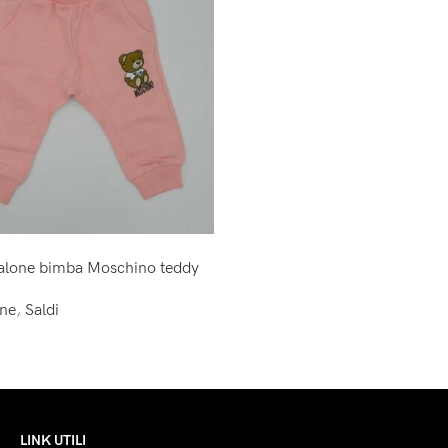
alone bimba Moschino teddy
one
,
Saldi
LINK UTILI