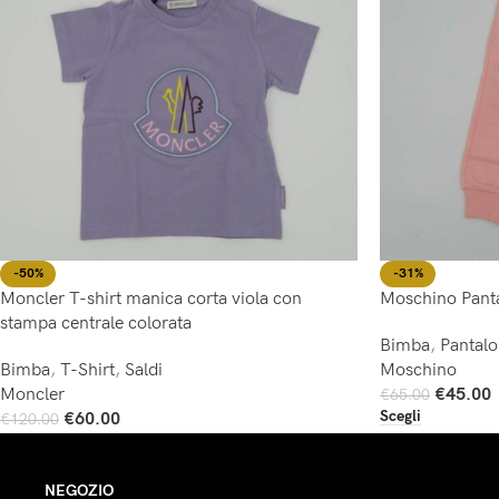
-50%
-31%
Moncler T-shirt manica corta viola con
Moschino Pant
stampa centrale colorata
Bimba
,
Pantal
Bimba
,
T-Shirt
,
Saldi
Moschino
Moncler
€
45.00
€
65.00
Scegli
€
60.00
€
120.00
Scegli
NEGOZIO