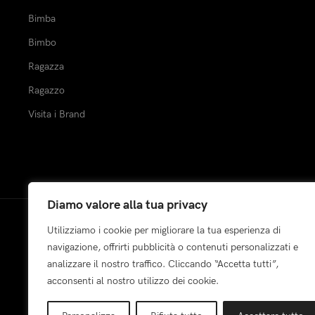
Bimba
Bimbo
Ragazza
Ragazzo
Visita i Brand
Diamo valore alla tua privacy
Utilizziamo i cookie per migliorare la tua esperienza di
Pagamenti:
navigazione, offrirti pubblicità o contenuti personalizzati e
analizzare il nostro traffico. Cliccando “Accetta tutti”,
acconsenti al nostro utilizzo dei cookie.