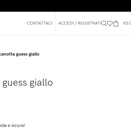
CONTATTACI
ACCEDI / REGISTRATI
€
0.
canotta guess giallo
 guess giallo
ida e sicura!