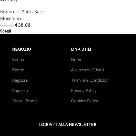
Bimbo
,
T-Shirt
,
Saldi
Moschino
€
38.00
€
55.00
Scegli
NEGOZIO
LINK UTILI
Bimba
Home
Bimbo
Assistenza Clienti
Ragazza
Termini e Condizioni
Ragazzo
Privacy Policy
Visita i Brand
Cookies Policy
ISCRIVITI ALLA NEWSLETTER