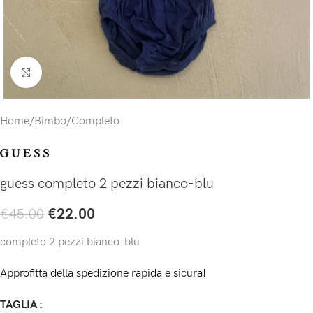
Click to enlarge
Home
/
Bimbo
/
Completo
guess completo 2 pezzi bianco-blu
€
22.00
€
45.00
completo 2 pezzi bianco-blu
Approfitta della spedizione rapida e sicura!
TAGLIA