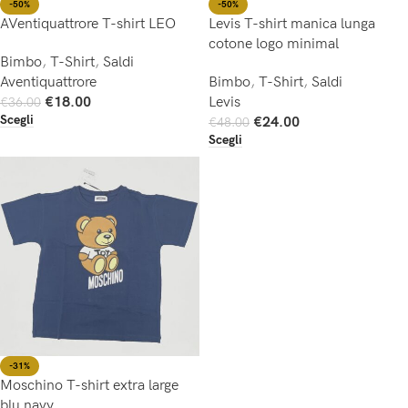
-50%
-50%
AVentiquattrore T-shirt LEO
Levis T-shirt manica lunga
cotone logo minimal
Bimbo
,
T-Shirt
,
Saldi
Aventiquattrore
Bimbo
,
T-Shirt
,
Saldi
€
18.00
Levis
€
36.00
Scegli
€
24.00
€
48.00
Scegli
-31%
Moschino T-shirt extra large
blu navy