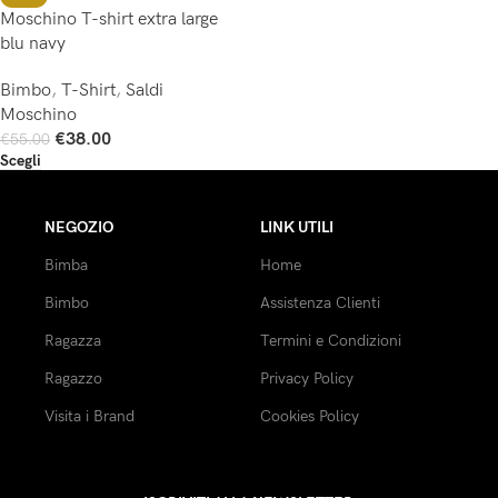
Moschino T-shirt extra large
blu navy
Bimbo
,
T-Shirt
,
Saldi
Moschino
€
38.00
€
55.00
Scegli
NEGOZIO
LINK UTILI
Bimba
Home
Bimbo
Assistenza Clienti
Ragazza
Termini e Condizioni
Ragazzo
Privacy Policy
Visita i Brand
Cookies Policy