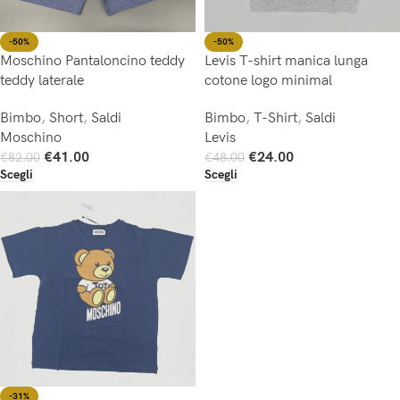
-50%
-50%
Moschino Pantaloncino teddy
Levis T-shirt manica lunga
teddy laterale
cotone logo minimal
Bimbo
,
Short
,
Saldi
Bimbo
,
T-Shirt
,
Saldi
Moschino
Levis
€
41.00
€
24.00
€
82.00
€
48.00
Scegli
Scegli
-31%