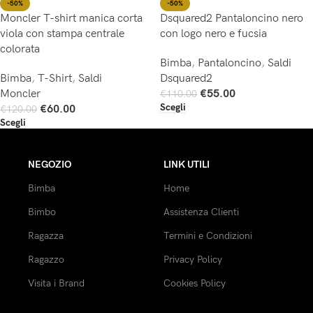
-50%
-50%
Moncler T-shirt manica corta
Dsquared2 Pantaloncino nero
viola con stampa centrale
con logo nero e fucsia
colorata
Bimba
,
Pantaloncino
,
Saldi
Bimba
,
T-Shirt
,
Saldi
Dsquared2
Moncler
€
55.00
€
110.00
Scegli
€
60.00
€
120.00
Scegli
NEGOZIO
LINK UTILI
Bimba
Home
Bimbo
Assistenza Clienti
Ragazza
Termini e Condizioni
Ragazzo
Privacy Policy
Visita i Brand
Cookies Policy