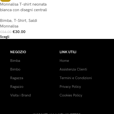
Monnalisa T-shirt neonata
bianca con disegni centrali
Bimba
,
T-Shirt
,
Saldi
Monnalisa
€
30.00
€
54.00
Scegli
NEGOZIO
LINK UTILI
Bimba
Home
Bimbo
Assistenza Clienti
Ragazza
Termini e Condizioni
Ragazzo
Privacy Policy
Visita i Brand
Cookies Policy