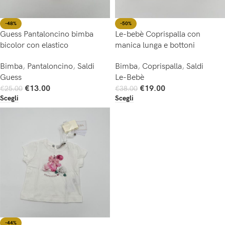
-48%
-50%
Guess Pantaloncino bimba
Le-bebè Coprispalla con
bicolor con elastico
manica lunga e bottoni
Bimba
,
Pantaloncino
,
Saldi
Bimba
,
Coprispalla
,
Saldi
Guess
Le-Bebè
€
13.00
€
19.00
€
25.00
€
38.00
Scegli
Scegli
-44%