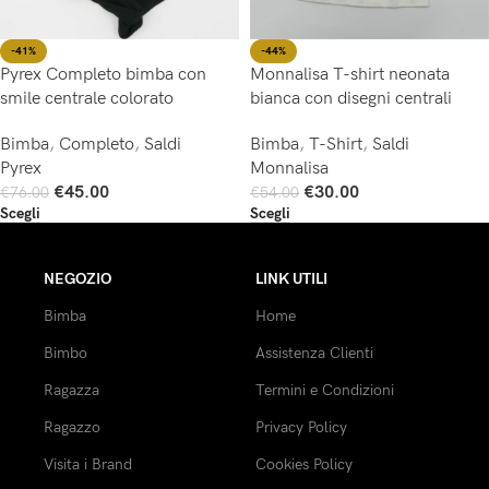
-44%
-41%
Monnalisa T-shirt neonata
Pyrex Completo bimba con
bianca con disegni centrali
smile centrale colorato
Bimba
,
T-Shirt
,
Saldi
Bimba
,
Completo
,
Saldi
Monnalisa
Pyrex
€
30.00
€
45.00
€
54.00
€
76.00
Scegli
Scegli
NEGOZIO
LINK UTILI
Bimba
Home
Bimbo
Assistenza Clienti
Ragazza
Termini e Condizioni
Ragazzo
Privacy Policy
Visita i Brand
Cookies Policy