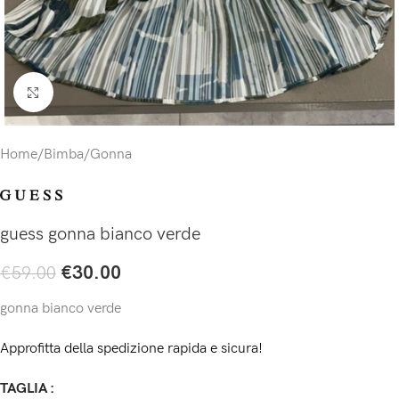
Click to enlarge
Home
/
Bimba
/
Gonna
guess gonna bianco verde
€
30.00
€
59.00
gonna bianco verde
Approfitta della spedizione rapida e sicura!
TAGLIA