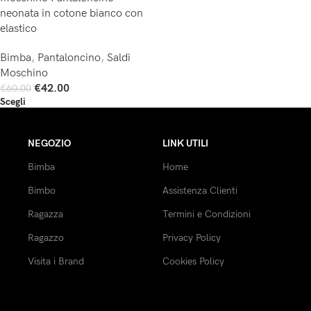
neonata in cotone bianco con
elastico
Bimba
,
Pantaloncino
,
Saldi
Moschino
€
42.00
€
60.00
Scegli
NEGOZIO
LINK UTILI
Bimba
Home
Bimbo
Assistenza Clienti
Ragazza
Termini e Condizioni
Ragazzo
Privacy Policy
Visita i Brand
Cookies Policy