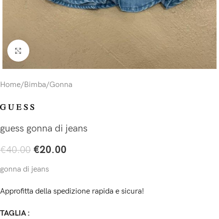
Click to enlarge
Home
/
Bimba
/
Gonna
guess gonna di jeans
€
20.00
€
40.00
gonna di jeans
Approfitta della spedizione rapida e sicura!
TAGLIA