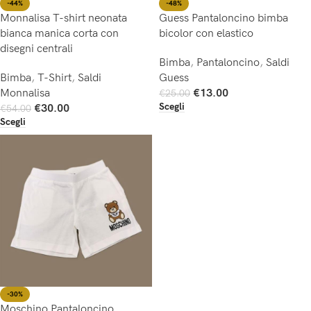
-44%
-48%
Monnalisa T-shirt neonata
Guess Pantaloncino bimba
bianca manica corta con
bicolor con elastico
disegni centrali
Bimba
,
Pantaloncino
,
Saldi
Bimba
,
T-Shirt
,
Saldi
Guess
Monnalisa
€
13.00
€
25.00
Scegli
€
30.00
€
54.00
Scegli
-30%
Moschino Pantaloncino