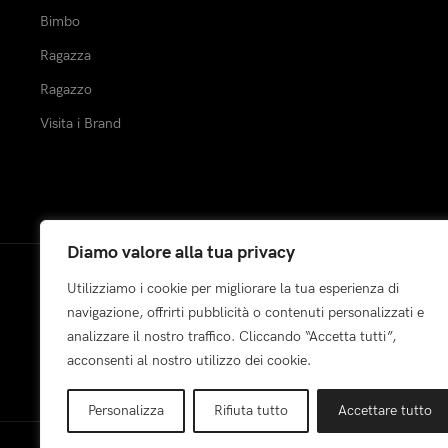
Bimbo
Ragazza
Ragazzo
Visita i Brand
Diamo valore alla tua privacy
Utilizziamo i cookie per migliorare la tua esperienza di
Pagamenti:
navigazione, offrirti pubblicità o contenuti personalizzati e
analizzare il nostro traffico. Cliccando “Accetta tutti”,
acconsenti al nostro utilizzo dei cookie.
Personalizza
Rifiuta tutto
Accettare tutto