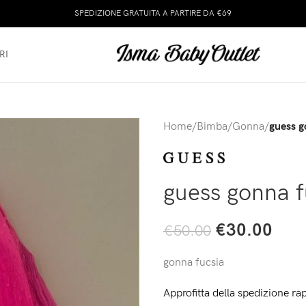
SPEDIZIONE GRATUITA A PARTIRE DA €69
RI
Home
/
Bimba
/
Gonna
/
guess g
guess gonna f
€
30.00
€
50.00
gonna fucsia
Approfitta della spedizione rap