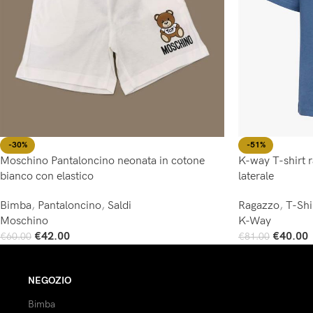
-30%
-51%
Moschino Pantaloncino neonata in cotone
K-way T-shirt 
bianco con elastico
laterale
Bimba
,
Pantaloncino
,
Saldi
Ragazzo
,
T-Shi
Moschino
K-Way
€
42.00
€
40.00
€
60.00
€
81.00
Scegli
Scegli
NEGOZIO
Bimba