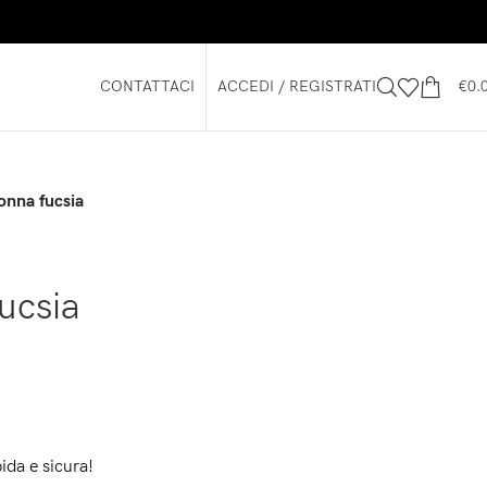
CONTATTACI
ACCEDI / REGISTRATI
€
0.
onna fucsia
ucsia
ida e sicura!