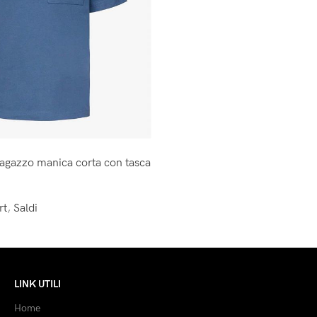
ragazzo manica corta con tasca
rt
,
Saldi
LINK UTILI
Home