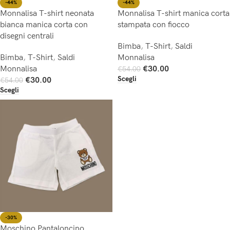
-44%
-44%
Monnalisa T-shirt neonata
Monnalisa T-shirt manica corta
bianca manica corta con
stampata con fiocco
disegni centrali
Bimba
,
T-Shirt
,
Saldi
Bimba
,
T-Shirt
,
Saldi
Monnalisa
Monnalisa
€
30.00
€
54.00
Scegli
€
30.00
€
54.00
Scegli
-30%
Moschino Pantaloncino