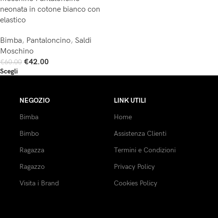
neonata in cotone bianco con
elastico
Bimba
,
Pantaloncino
,
Saldi
Moschino
€
42.00
€
60.00
Scegli
NEGOZIO
LINK UTILI
Bimba
Home
Bimbo
Assistenza Clienti
Ragazza
Termini e Condizioni
Ragazzo
Privacy Policy
Visita i Brand
Cookies Policy