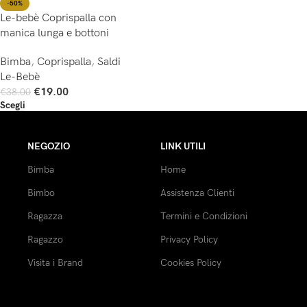
-50%
Le-bebè Coprispalla con
manica lunga e bottoni
Bimba
,
Coprispalla
,
Saldi
Le-Bebè
€
19.00
€
38.00
Scegli
NEGOZIO
LINK UTILI
Bimba
Home
Bimbo
Assistenza Clienti
Ragazza
Termini e Condizioni
Ragazzo
Privacy Policy
Visita i Brand
Cookies Policy