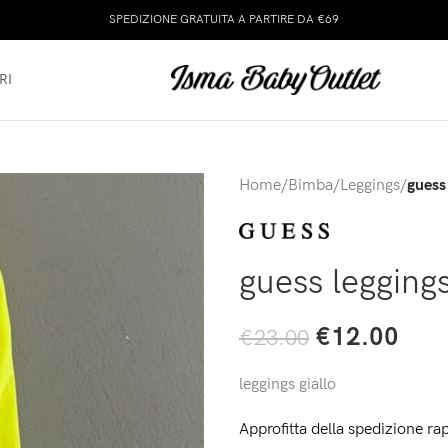
SPEDIZIONE GRATUITA A PARTIRE DA €69
RI
Home
/
Bimba
/
Leggings
/
guess 
guess leggings
€
12.00
€
23.00
leggings giallo
Approfitta della spedizione rap