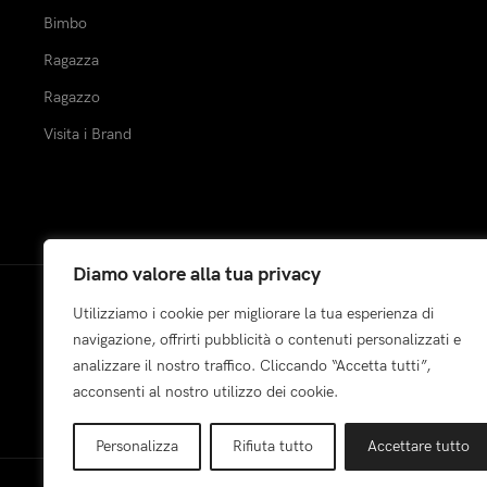
Bimbo
Ragazza
Ragazzo
Visita i Brand
Diamo valore alla tua privacy
Utilizziamo i cookie per migliorare la tua esperienza di
Pagamenti:
navigazione, offrirti pubblicità o contenuti personalizzati e
analizzare il nostro traffico. Cliccando “Accetta tutti”,
acconsenti al nostro utilizzo dei cookie.
Personalizza
Rifiuta tutto
Accettare tutto