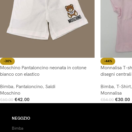
-30%
-44%
Moschino Pantaloncino neonata in cotone
Monnalisa T-sh
bianco con elastico
disegni centrali
Bimba
,
Pantaloncino
,
Saldi
Bimba
,
T-Shirt
Moschino
Monnalisa
€
42.00
€
30.00
€
60.00
€
54.00
Scegli
Scegli
NEGOZIO
Bimba