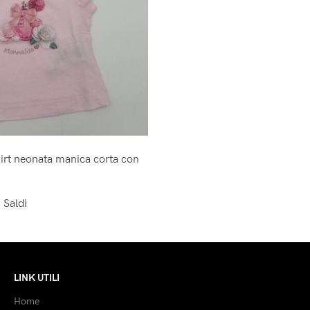
irt neonata manica corta con
,
Saldi
LINK UTILI
Home