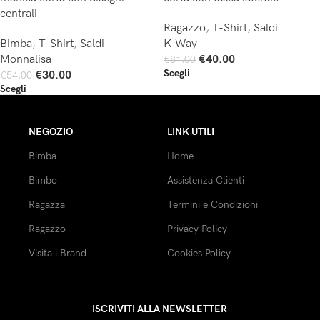
centrali
Ragazzo
,
T-Shirt
,
Saldi
Bimba
,
T-Shirt
,
Saldi
K-Way
Monnalisa
€
40.00
€
81.00
Scegli
€
30.00
€
54.00
Scegli
NEGOZIO
LINK UTILI
Bimba
Home
Bimbo
Assistenza Clienti
Ragazza
Termini e Condizioni
Ragazzo
Privacy Policy
Visita i Brand
Cookies Policy
ISCRIVITI ALLA NEWSLETTER