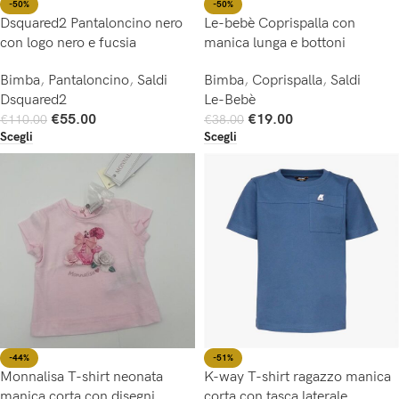
-50%
-50%
Dsquared2 Pantaloncino nero
Le-bebè Coprispalla con
con logo nero e fucsia
manica lunga e bottoni
Bimba
,
Pantaloncino
,
Saldi
Bimba
,
Coprispalla
,
Saldi
Dsquared2
Le-Bebè
€
55.00
€
19.00
€
110.00
€
38.00
Scegli
Scegli
-44%
-51%
Monnalisa T-shirt neonata
K-way T-shirt ragazzo manica
manica corta con disegni
corta con tasca laterale