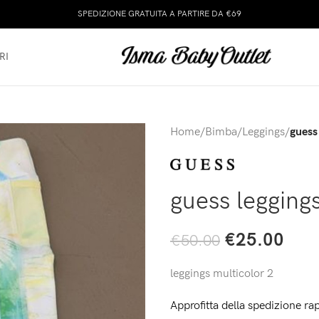
SPEDIZIONE GRATUITA A PARTIRE DA €69
RI
Home
/
Bimba
/
Leggings
/
guess
guess legging
€
25.00
€
50.00
leggings multicolor 2
Approfitta della spedizione rap