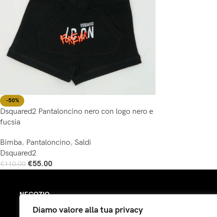
-50%
Dsquared2 Pantaloncino nero con logo nero e
fucsia
Bimba
,
Pantaloncino
,
Saldi
Dsquared2
€
55.00
€
110.00
Scegli
NEGOZIO
Diamo valore alla tua privacy
Bimba