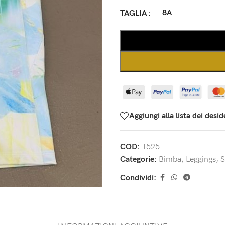
8A
TAGLIA
Aggiungi alla lista dei desid
COD:
1525
Categorie:
Bimba
,
Leggings
,
S
Condividi: