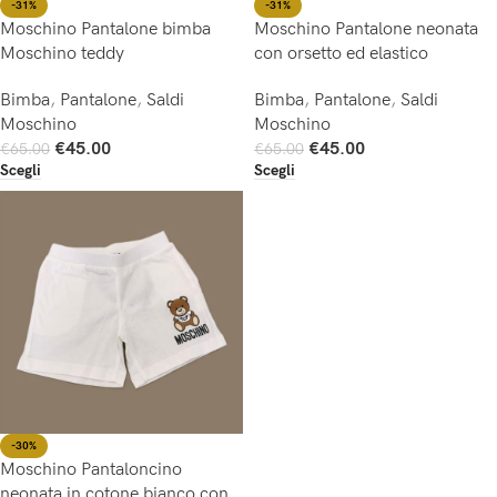
-31%
-31%
Moschino Pantalone bimba
Moschino Pantalone neonata
Moschino teddy
con orsetto ed elastico
Bimba
,
Pantalone
,
Saldi
Bimba
,
Pantalone
,
Saldi
Moschino
Moschino
€
45.00
€
45.00
€
65.00
€
65.00
Scegli
Scegli
-30%
Moschino Pantaloncino
neonata in cotone bianco con