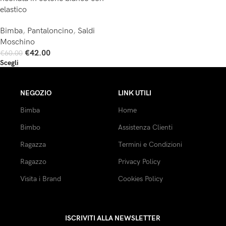
elastico
Bimba
,
Pantaloncino
,
Saldi
Moschino
€
42.00
€
60.00
Scegli
NEGOZIO
LINK UTILI
Bimba
Home
Bimbo
Assistenza Clienti
Ragazza
Termini e Condizioni
Ragazzo
Privacy Policy
Visita i Brand
Cookies Policy
ISCRIVITI ALLA NEWSLETTER