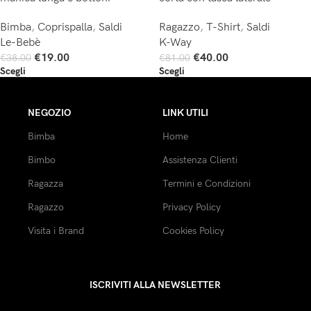
Bimba
,
Coprispalla
,
Saldi
Ragazzo
,
T-Shirt
,
Saldi
Le-Bebè
K-Way
€
19.00
€
40.00
€
38.00
€
81.00
Scegli
Scegli
NEGOZIO
LINK UTILI
Bimba
Home
Bimbo
Assistenza Clienti
Ragazza
Termini e Condizioni
Ragazzo
Privacy Policy
Visita i Brand
Cookies Policy
ISCRIVITI ALLA NEWSLETTER