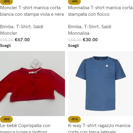
-44%
-29%
Monnalisa T-shirt manica corta
Moncler T-shirt manica corta
stampata con fiocco
bianca con stampa viola e nera
Bimba
,
T-Shirt
,
Saldi
Bimba
,
T-Shirt
,
Saldi
Monnalisa
Moncler
€
30.00
€
67.00
€
54.00
€
95.00
Scegli
Scegli
-50%
-51%
Le-bebè Coprispalla con
K-way T-shirt ragazzo manica
manica lunga e bottoni
corta con tasca laterale