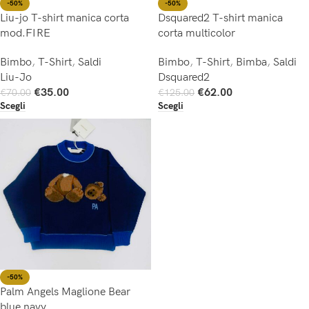
-50%
-50%
Liu-jo T-shirt manica corta
Dsquared2 T-shirt manica
mod.FIRE
corta multicolor
Bimbo
,
T-Shirt
,
Saldi
Bimbo
,
T-Shirt
,
Bimba
,
Saldi
Liu-Jo
Dsquared2
€
35.00
€
62.00
€
70.00
€
125.00
Scegli
Scegli
-50%
Palm Angels Maglione Bear
blue navy