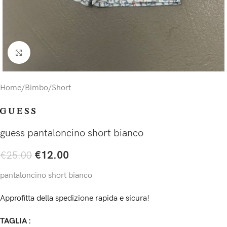
Click to enlarge
Home
/
Bimbo
/
Short
guess pantaloncino short bianco
€
12.00
€
25.00
pantaloncino short bianco
Approfitta della spedizione rapida e sicura!
TAGLIA