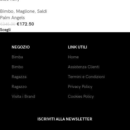
Bimbo
,
Maglione
,
Saldi
Palm Angels
€
172.50
€
345.00
Scegli
NEGOZIO
LINK UTILI
Bimba
Home
Bimbo
Assistenza Clienti
Ragazza
Termini e Condizioni
Ragazzo
Privacy Policy
Visita i Brand
Cookies Policy
ISCRIVITI ALLA NEWSLETTER